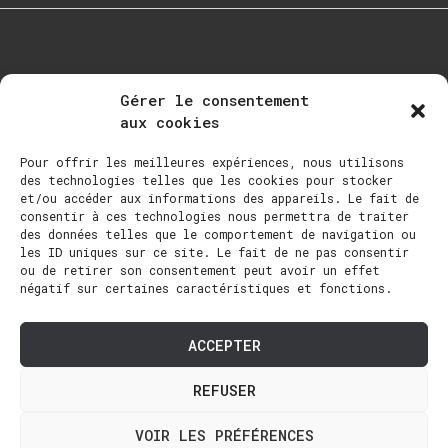
Gérer le consentement
aux cookies
Pour offrir les meilleures expériences, nous utilisons
Qui Suis-Je?
des technologies telles que les cookies pour stocker
et/ou accéder aux informations des appareils. Le fait de
À Propos
consentir à ces technologies nous permettra de traiter
Galerie
des données telles que le comportement de navigation ou
les ID uniques sur ce site. Le fait de ne pas consentir
Actualités
ou de retirer son consentement peut avoir un effet
négatif sur certaines caractéristiques et fonctions.
Boutique
Contact
ACCEPTER
Langue :
REFUSER
Copyright ©2023 stephtout.com
VOIR LES PRÉFÉRENCES