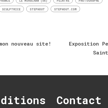
FRANCE
LE MORBIHAN (56)
PEINTRE
PHOTOGRAPHE
SCULPTRICE
STEPHOUT
STEPHOUT.COM
mon nouveau site!
Exposition P
Sain
nditions
Contact