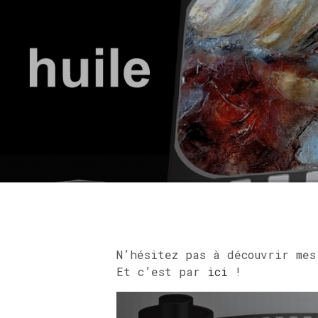
N’hésitez pas à découvrir mes
Et c’est par
ici
!