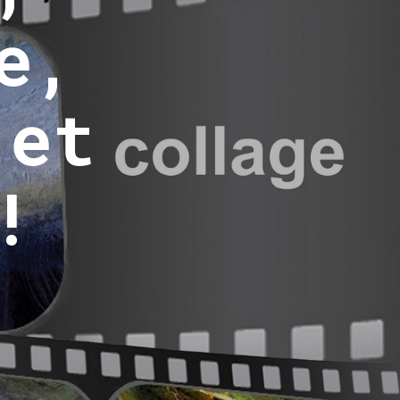
e,
 et
!