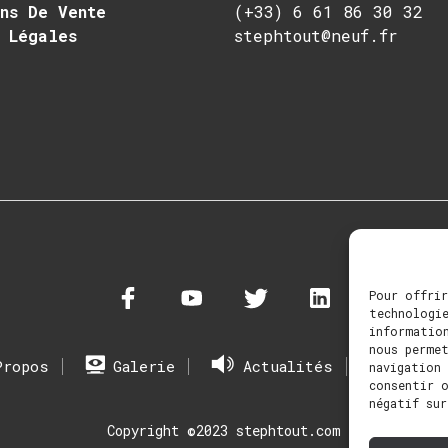
ons De Vente
(+33) 6 61 86 30 32
 Légales
stephtout@neuf.fr
Pour offrir
technologie
information
nous perme
Propos
Galerie
Actualités
Bouti
navigation 
consentir 
négatif sur
Copyright ©2023 stephtout.com