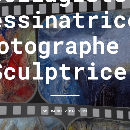
essinatric
otographe
Sculptrice
on
MARDI 2 MAI 2023